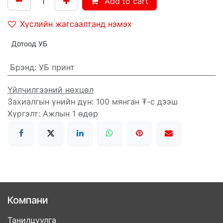
Add to cart
Хүслийн жагсаалтанд нэмэх
Дотоод УБ
Брэнд
:
УБ принт
Үйлчилгээний нөхцөл
Захиалгын үнийн дүн: 100 мянган ₮-с дээш
Хүргэлт: Ажлын 1 өдөр
Компани
Танилцуулга