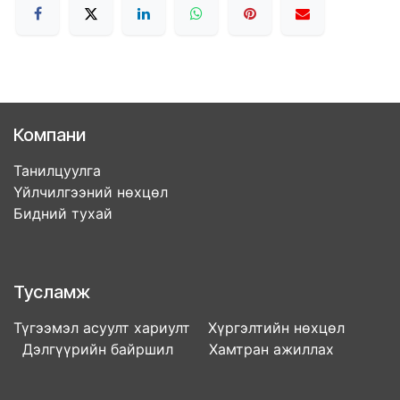
Компани
Танилцуулга
Үйлчилгээний нөхцөл
Бидний тухай
Тусламж
Түгээмэл асуулт хариулт Хүргэлтийн нөхцөл
Дэлгүүрийн байршил Хамтран ажиллах