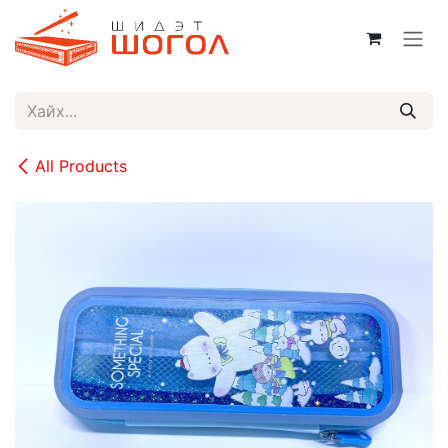
Skip to Content
All Products