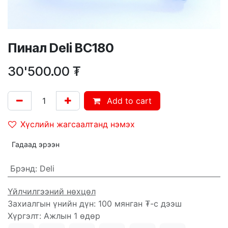
Пинал Deli BC180
30'500.00
₮
Add to cart
Хүслийн жагсаалтанд нэмэх
Гадаад эрээн
Брэнд
:
Deli
Үйлчилгээний нөхцөл
Захиалгын үнийн дүн: 100 мянган ₮-с дээш
Хүргэлт: Ажлын 1 өдөр