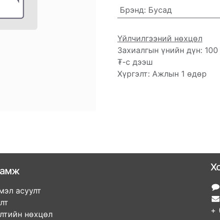
Брэнд
:
Бусад
Үйлчилгээний нөхцөл
Захиалгын үнийн дүн: 100
₮-с дээш
Хүргэлт: Ажлын 1 өдөр
Х
ламж
мэл асуулт
улт
+ 
элтийн нөхцөл