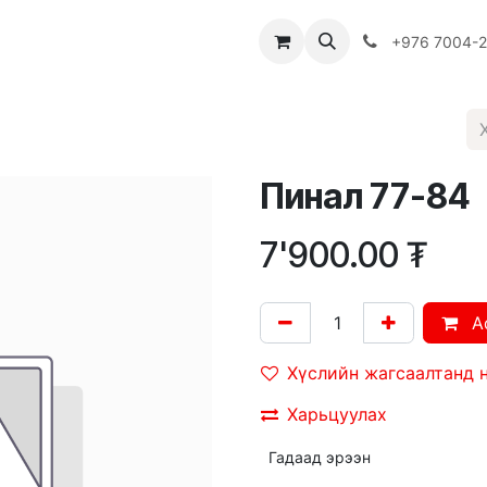
Багш
Багцууд
Хямдрал
♻️ Эко шогол
+976 7004-
Пинал 77-84
7'900.00
₮
A
Хүслийн жагсаалтанд 
Харьцуулах
Гадаад эрээн