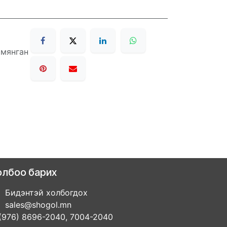
 мянган
олбоо барих
Бидэнтэй холбогдох
sales@shogol.mn
(976) 8696-2040, 7004-2040