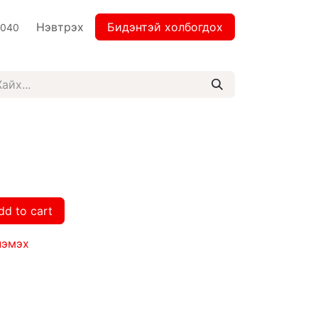
Нэвтрэх
Бидэнтэй холбогдох
2040
dd to cart
нэмэх