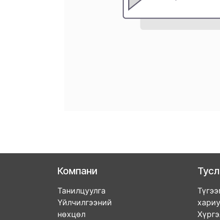
Компани
Тус
Танилцуулга
Түгээ
Үйлчилгээний
хари
нөхцөл
Хүрг