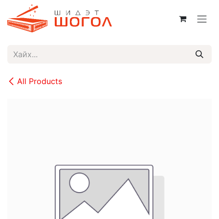
Skip to Content
All Products