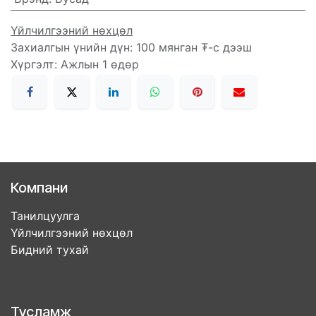
Үйлчилгээний нөхцөл
Захиалгын үнийн дүн: 100 мянган ₮-с дээш
Хүргэлт: Ажлын 1 өдөр
Компани
Танилцуулга
Үйлчилгээний нөхцөл
Бидний тухай
Тусламж