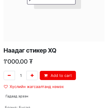
Наадаг стикер XQ
1'000.00
₮
Add to cart
Хүслийн жагсаалтанд нэмэх
Гадаад эрээн
Брэнд
:
Бусад