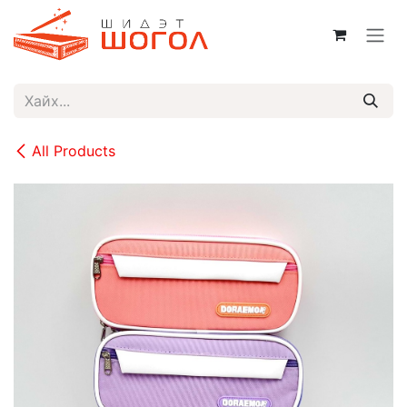
Skip to Content
All Products