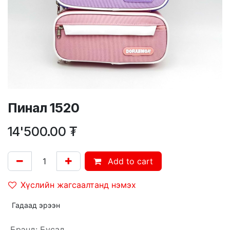
Пинал 1520
14'500.00
₮
Add to cart
Хүслийн жагсаалтанд нэмэх
Гадаад эрээн
Брэнд
:
Бусад