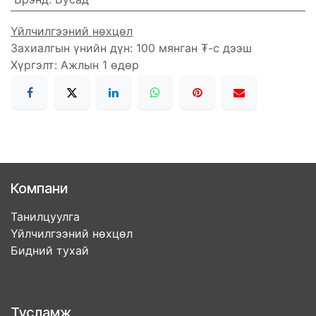
Үйлчилгээний нөхцөл
Захиалгын үнийн дүн: 100 мянган ₮-с дээш
Хүргэлт: Ажлын 1 өдөр
Компани
Танилцуулга
Үйлчилгээний нөхцөл
Бидний тухай
Тусламж