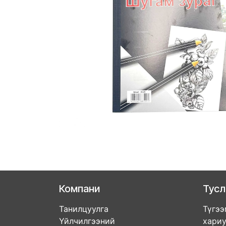
Компани
Тус
Танилцуулга
Түгээ
Үйлчилгээний
хари