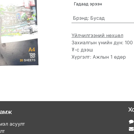
Гадаад эрээн
Брэнд
:
Бусад
Үйлчилгээний нөхцөл
Захиалгын үнийн дүн: 100
₮-с дээш
Хүргэлт: Ажлын 1 өдөр
Х
ламж
мэл асуулт
улт