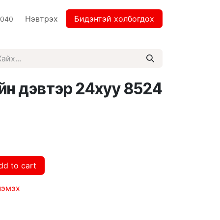
Нэвтрэх
Бидэнтэй холбогдох
2040
йн дэвтэр 24хуу 8524
dd to cart
нэмэх