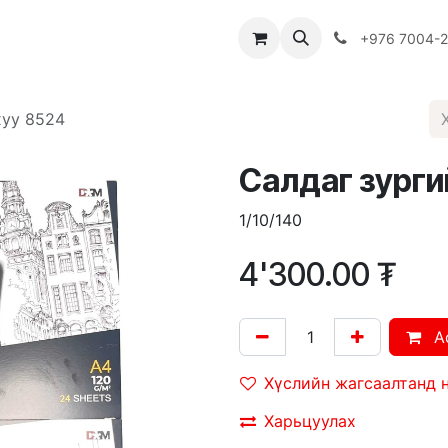
Багш
Багцууд
Хямдрал
♻️ Эко шогол
+976 7004-
хуу 8524
Салдаг зурги
1/10/140
4'300.00
₮
A
Хүслийн жагсаалтанд 
Харьцуулах