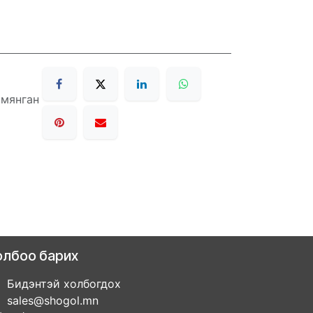
 мянган
олбоо барих
Бидэнтэй холбогдох
sales@shogol.mn