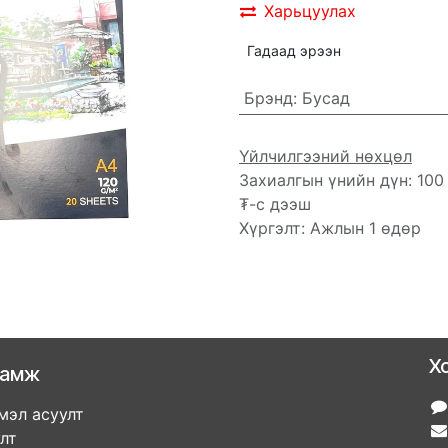
Харьцуулах
Гадаад эрээн
Брэнд
:
Бусад
Үйлчилгээний нөхцөл
Захиалгын үнийн дүн: 100
₮-с дээш
Хүргэлт: Ажлын 1 өдөр
Х
ламж
мэл асуулт
улт