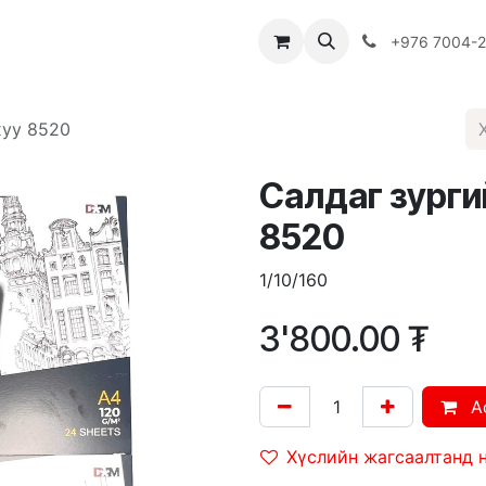
Багш
Багцууд
Хямдрал
♻️ Эко шогол
+976 7004-
хуу 8520
Салдаг зурги
8520
1/10/160
3'800.00
₮
A
Хүслийн жагсаалтанд 