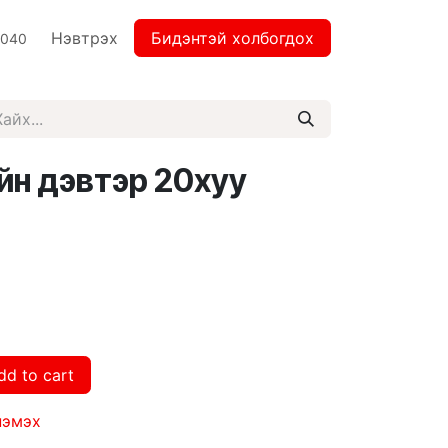
Нэвтрэх
Бидэнтэй холбогдох
2040
йн дэвтэр 20хуу
dd to cart
нэмэх