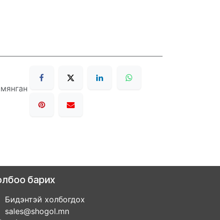
 мянган
олбоо барих
Бидэнтэй холбогдох
sales@shogol.mn