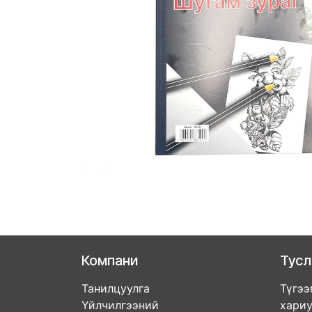
Компани
Тус
Танилцуулга
Түгээ
Үйлчилгээний
хари