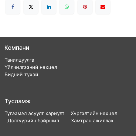
Компани
Танилцуулга
Үйлчилгээний нөхцөл
Бидний тухай
Тусламж
Түгээмэл асуулт хариулт Хүргэлтийн нөхцөл
Дэлгүүрийн байршил Хамтран ажиллах