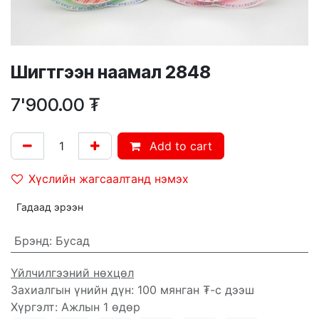
Шигтгээн наамал 2848
7'900.00
₮
Add to cart
Хүслийн жагсаалтанд нэмэх
Гадаад эрээн
Брэнд
:
Бусад
Үйлчилгээний нөхцөл
Захиалгын үнийн дүн: 100 мянган ₮-с дээш
Хүргэлт: Ажлын 1 өдөр