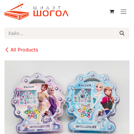
Skip to Content
All Products