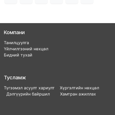
Компани
Танилцуулга
Үйлчилгээний нөхцөл
Бидний тухай
Тусламж
Түгээмэл асуулт хариулт Хүргэлтийн нөхцөл
Дэлгүүрийн байршил Хамтран ажиллах