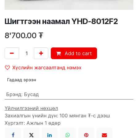
Шигтгээн наамал YHD-8012F2
8'700.00
₮
Add to cart
Хүслийн жагсаалтанд нэмэх
Гадаад эрээн
Брэнд
:
Бусад
Үйлчилгээний нөхцөл
Захиалгын үнийн дүн: 100 мянган ₮-с дээш
Хүргэлт: Ажлын 1 өдөр