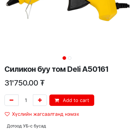
Силикон буу том Deli A50161
31'750.00
₮
Add to cart
Хүслийн жагсаалтанд нэмэх
Дотоод УБ-с бусад