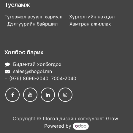
Тусламж
Түгээмэл асуулт хариулт Хүргэлтийн нөхцөл
Дэлгүүрийн байршил Хамтран ажиллах
Холбоо барих
Бидэнтэй холбогдох
sales@shogol.mn
+ (976) 8696-2040, 7004-2040
Copyright ©
Шогол
дизайн хөгжүүлэлт
Grow
Powered by