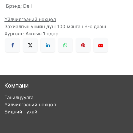
Брэнд
:
Deli
Үйлчилгээний нөхцөл
Захиалгын үнийн дүн: 100 мянган ₮-с дээш
Хүргэлт: Ажлын 1 өдөр
Компани
Танилцуулга
Үйлчилгээний нөхцөл
Бидний тухай