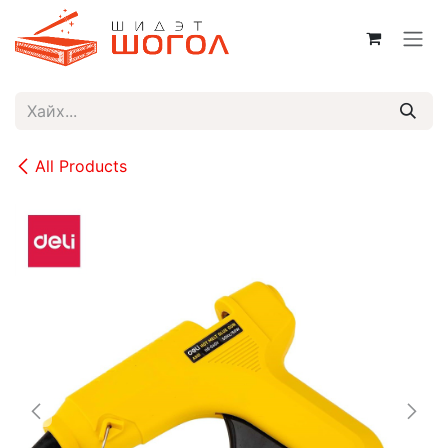
Skip to Content
All Products