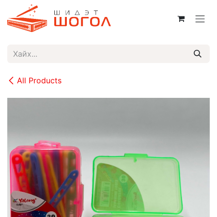
Skip to Content
All Products