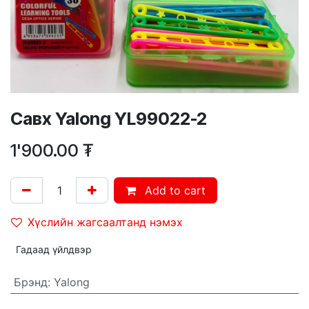
Савх Yalong YL99022-2
1'900.00
₮
Add to cart
Хүслийн жагсаалтанд нэмэх
Гадаад үйлдвэр
Брэнд
:
Yalong