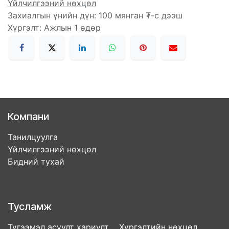
Үйлчилгээний нөхцөл
Захиалгын үнийн дүн: 100 мянган ₮-с дээш
Хүргэлт: Ажлын 1 өдөр
Компани
Танилцуулга
Үйлчилгээний нөхцөл
Бидний тухай
Тусламж
Түгээмэл асуулт хариулт Хүргэлтийн нөхцөл