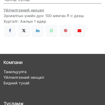
Үйлчилгээний нөхцөл
Захиалгын үнийн дүн: 100 мянган ₮-с дээш
Хүргэлт: Ажлын 1 өдөр
Компани
Танилцуулга
Үйлчилгээний нөхцөл
Бидний тухай
Тусламж