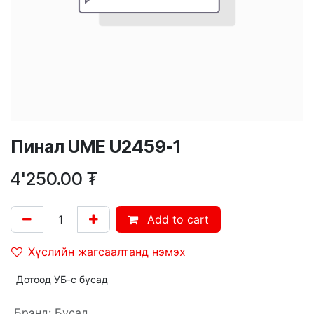
Пинал UME U2459-1
4'250.00
₮
Add to cart
Хүслийн жагсаалтанд нэмэх
Дотоод УБ-с бусад
Брэнд
:
Бусад