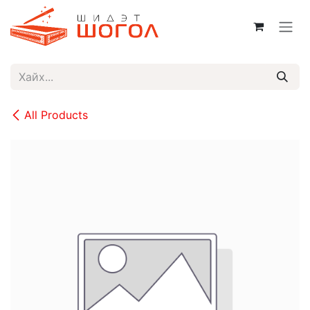
Skip to Content
All Products