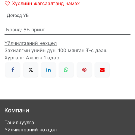
Хүслийн жагсаалтанд нэмэх
Дотоод УБ
Брэнд
:
УБ принт
Үйлчилгээний нөхцөл
Захиалгын үнийн дүн: 100 мянган ₮-с дээш
Хүргэлт: Ажлын 1 өдөр
Компани
Танилцуулга
Үйлчилгээний нөхцөл