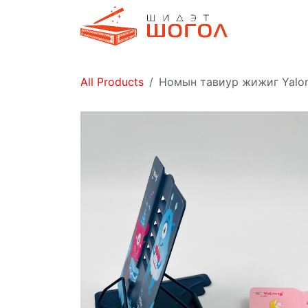
Skip to Content
Дэлгүүр
All Products
Номын тавиур жижиг Yalo