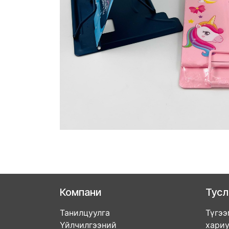
Компани
Тус
Танилцуулга
Түгээ
Үйлчилгээний
хари