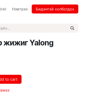
Нэвтрэх
Бидэнтэй холбогдох
2040
 жижиг Yalong
dd to cart
нэмэх