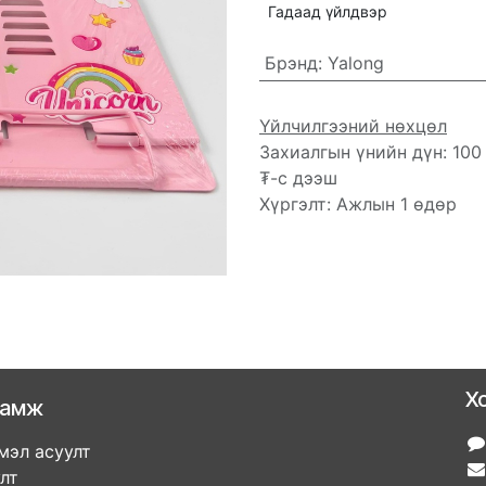
Гадаад үйлдвэр
Брэнд
:
Yalong
Үйлчилгээний нөхцөл
Захиалгын үнийн дүн: 100
₮-с дээш
Хүргэлт: Ажлын 1 өдөр
Х
ламж
мэл асуулт
улт