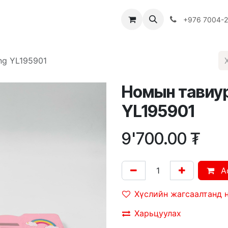
Багш
Багцууд
Хямдрал
♻️ Эко шогол
+976 7004-
ng YL195901
Номын тавиур
YL195901
9'700.00
₮
A
Хүслийн жагсаалтанд 
Харьцуулах