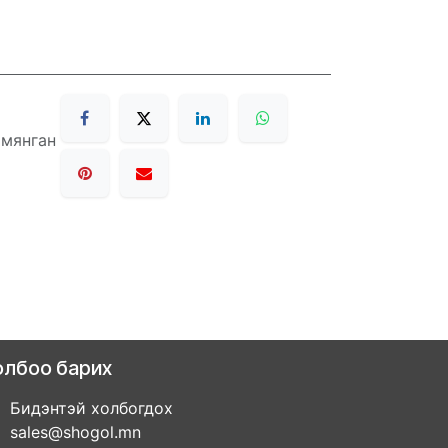
 мянган
олбоо барих
Бидэнтэй холбогдох
sales@shogol.mn