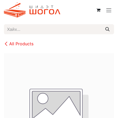
Skip to Content
All Products