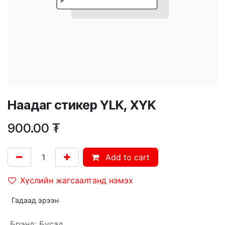
Наадаг стикер YLK, XYK
900.00
₮
Add to cart
Хүслийн жагсаалтанд нэмэх
Гадаад эрээн
Брэнд
:
Бусад