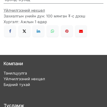
Үйлчилгээний нөхцөл
Захиалгын үнийн дүн: 100 мянган ₮-с дээш
Хүргэлт: Ажлын 1 өдөр
Компани
Танилцуулга
Үйлчилгээний нөхцөл
Бидний тухай
Тусламж