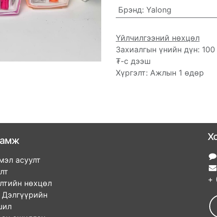
Брэнд
:
Yalong
Үйлчилгээний нөхцөл
Захиалгын үнийн дүн: 100
₮-с дээш
Хүргэлт: Ажлын 1 өдөр
Х
ламж
мэл асуулт
улт
+ 
элтийн нөхцөл
гүүрийн
ршил