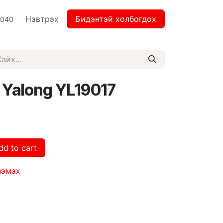
Нэвтрэх
Бидэнтэй холбогдох
2040
 Yalong YL19017
dd to cart
нэмэх