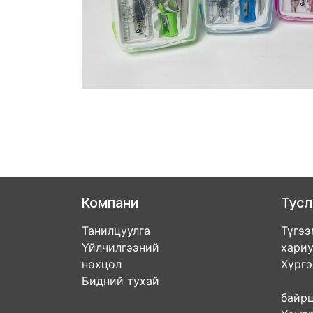
Компани
Тус
Танилцуулга
Түгээ
Үйлчилгээний
хари
нөхцөл
Хүрг
Бидний тухай
Дэл
бай