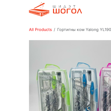
Skip to Content
Дэлгүүр
All Products
Гортигны ком Yalong YL190