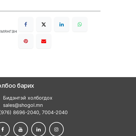
 мянган
олбоо барих
Бидэнтэй холбогдох
sales@shogol.mn
(976) 8696-2040, 7004-2040