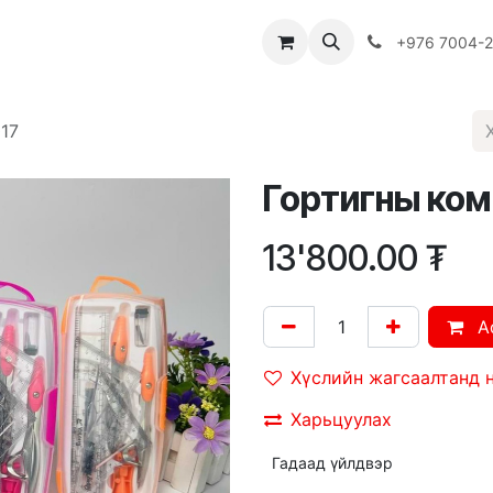
Багш
Багцууд
Хямдрал
♻️ Эко шогол
+976 7004-
17
Гортигны ком
13'800.00
₮
A
Хүслийн жагсаалтанд 
Харьцуулах
Гадаад үйлдвэр