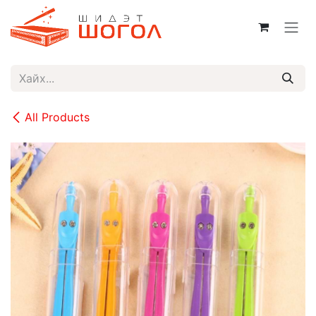
Skip to Content
All Products