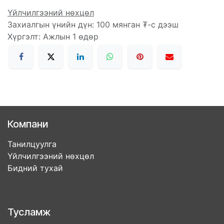
Үйлчилгээний нөхцөл
Захиалгын үнийн дүн: 100 мянган ₮-с дээш
Хүргэлт: Ажлын 1 өдөр
Компани
Танилцуулга
Үйлчилгээний нөхцөл
Бидний тухай
Тусламж