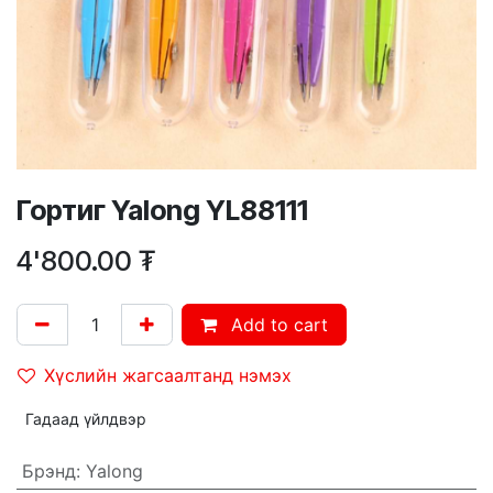
Гортиг Yalong YL88111
4'800.00
₮
Add to cart
Хүслийн жагсаалтанд нэмэх
Гадаад үйлдвэр
Брэнд
:
Yalong