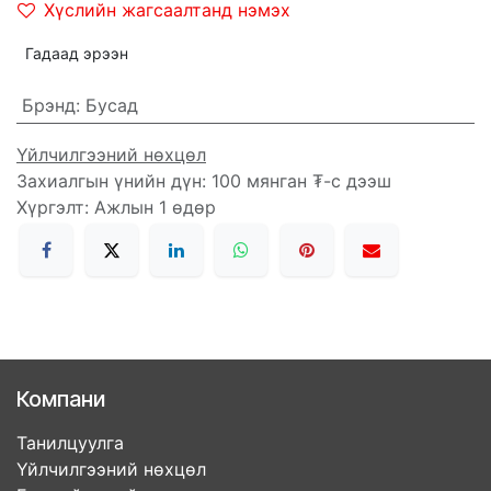
Хүслийн жагсаалтанд нэмэх
Гадаад эрээн
Брэнд
:
Бусад
Үйлчилгээний нөхцөл
Захиалгын үнийн дүн: 100 мянган ₮-с дээш
Хүргэлт: Ажлын 1 өдөр
Компани
Танилцуулга
Үйлчилгээний нөхцөл