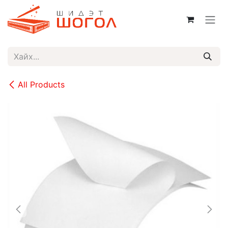
Skip to Content
All Products