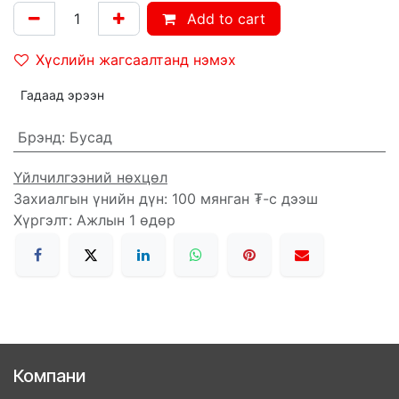
Add to cart
Хүслийн жагсаалтанд нэмэх
Гадаад эрээн
Брэнд
:
Бусад
Үйлчилгээний нөхцөл
Захиалгын үнийн дүн: 100 мянган ₮-с дээш
Хүргэлт: Ажлын 1 өдөр
Компани