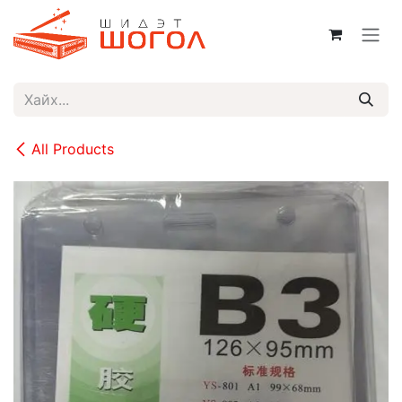
Skip to Content
All Products