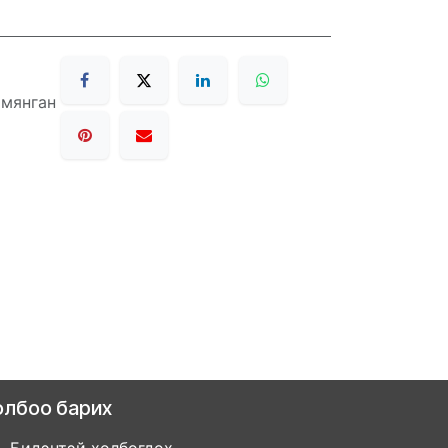
 мянган
олбоо барих