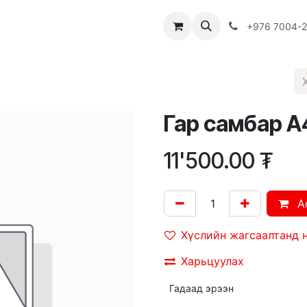
Багш
Багцууд
Хямдрал
♻️ Эко шогол
+976 7004-
Гар самбар А4
11'500.00
₮
A
Хүслийн жагсаалтанд 
Харьцуулах
Гадаад эрээн