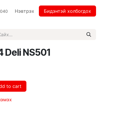
Нэвтрэх
Бидэнтэй холбогдох
2040
 Deli NS501
dd to cart
нэмэх