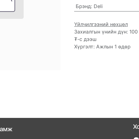
Брэнд
:
Deli
Үйлчилгээний нөхцөл
Захиалгын үнийн дүн: 100
₮-с дээш
Хүргэлт: Ажлын 1 өдөр
Х
ламж