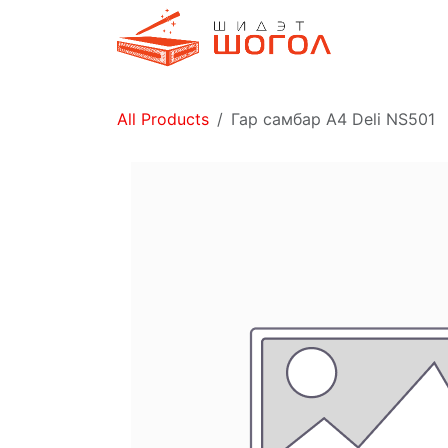
Skip to Content
Дэлгүүр
All Products
Гар самбар А4 Deli NS501