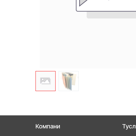
Компани
Тус