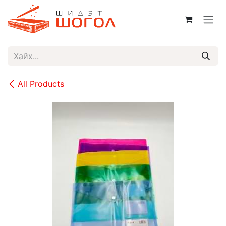
Skip to Content
All Products