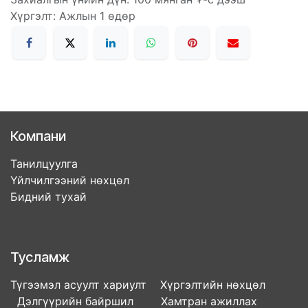
Хүргэлт: Ажлын 1 өдөр
Компани
Танилцуулга
Үйлчилгээний нөхцөл
Бидний тухай
Тусламж
Түгээмэл асуулт хариулт Хүргэлтийн нөхцөл
Дэлгүүрийн байршил Хамтран ажиллах