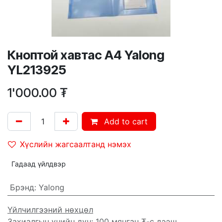
Кноптой хавтас А4 Yalong
YL213925
1'000.00
₮
Add to cart
Хүслийн жагсаалтанд нэмэх
Гадаад үйлдвэр
Брэнд
:
Yalong
Үйлчилгээний нөхцөл
Захиалгын үнийн дүн: 100 мянган ₮-с дээш