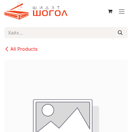
Skip to Content
All Products