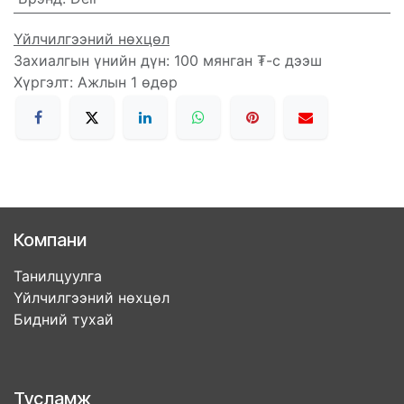
Үйлчилгээний нөхцөл
Захиалгын үнийн дүн: 100 мянган ₮-с дээш
Хүргэлт: Ажлын 1 өдөр
Компани
Танилцуулга
Үйлчилгээний нөхцөл
Бидний тухай
Тусламж