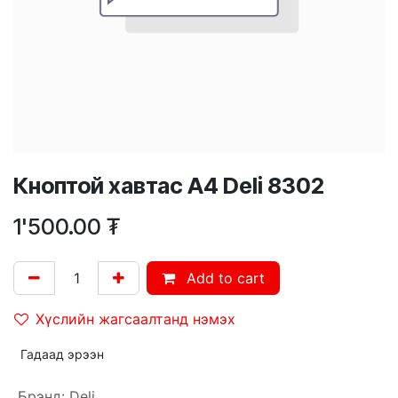
Кноптой хавтас А4 Deli 8302
1'500.00
₮
Add to cart
Хүслийн жагсаалтанд нэмэх
Гадаад эрээн
Брэнд
:
Deli