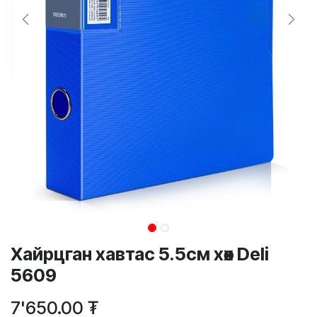
Хайрцган хавтас 5.5см хөх Deli
5609
7'650.00
₮