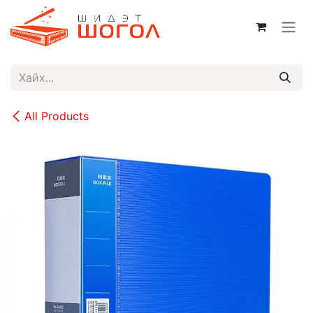
Skip to Content
All Products