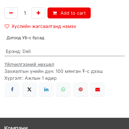
Add to cart
Хүслийн жагсаалтанд нэмэх
Дотоод УБ-с бусад
Брэнд
:
Deli
Үйлчилгээний нөхцөл
Захиалгын үнийн дүн: 100 мянган ₮-с дээш
Хүргэлт: Ажлын 1 өдөр
Компани