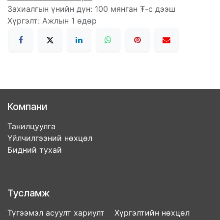
Захиалгын үнийн дүн: 100 мянган ₮-с дээш
Хүргэлт: Ажлын 1 өдөр
Компани
Танилцуулга
Үйлчилгээний нөхцөл
Бидний тухай
Тусламж
Түгээмэл асуулт хариулт Хүргэлтийн нөхцөл