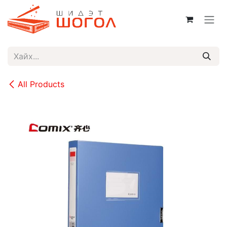
Skip to Content
All Products