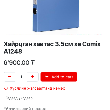
Хайрцган хавтас 3.5см хөх Comix
A1248
6'900.00
₮
Add to cart
Хүслийн жагсаалтанд нэмэх
Гадаад үйлдвэр
Үйлчилгээний нөхцөл