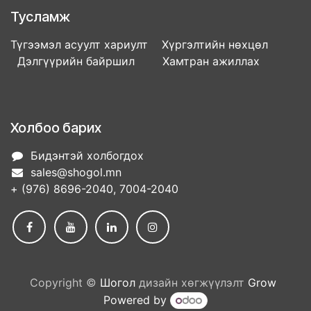
Тусламж
Түгээмэл асуулт хариулт Хүргэлтийн нөхцөл
Дэлгүүрийн байршил Хамтран ажиллах
Холбоо барих
Бидэнтэй холбогдох
sales@shogol.mn
+ (976) 8696-2040, 7004-2040
Copyright ©
Шогол
дизайн хөгжүүлэлт
Grow
Powered by