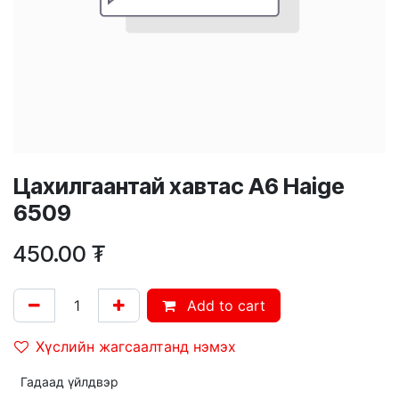
Цахилгаантай хавтас А6 Haige
6509
450.00
₮
Add to cart
Хүслийн жагсаалтанд нэмэх
Гадаад үйлдвэр