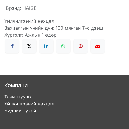
Брэнд
:
HAIGE
Үйлчилгээний нөхцөл
Захиалгын үнийн дүн: 100 мянган ₮-с дээш
Хүргэлт: Ажлын 1 өдөр
Компани
Танилцуулга
Үйлчилгээний нөхцөл
Бидний тухай