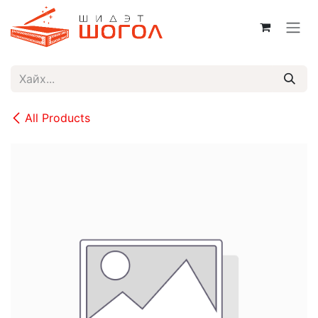
Skip to Content
All Products