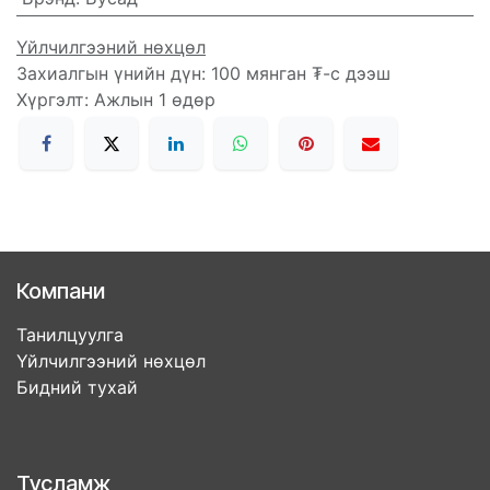
Үйлчилгээний нөхцөл
Захиалгын үнийн дүн: 100 мянган ₮-с дээш
Хүргэлт: Ажлын 1 өдөр
Компани
Танилцуулга
Үйлчилгээний нөхцөл
Бидний тухай
Тусламж