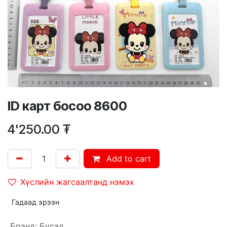
ID карт босоо 8600
4'250.00
₮
Add to cart
Хүслийн жагсаалтанд нэмэх
Гадаад эрээн
Брэнд
:
Бусад