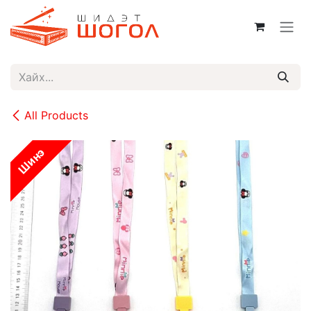
Skip to Content
All Products
Шинэ