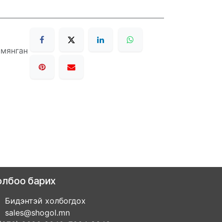
 мянган
олбоо барих
Бидэнтэй холбогдох
sales@shogol.mn