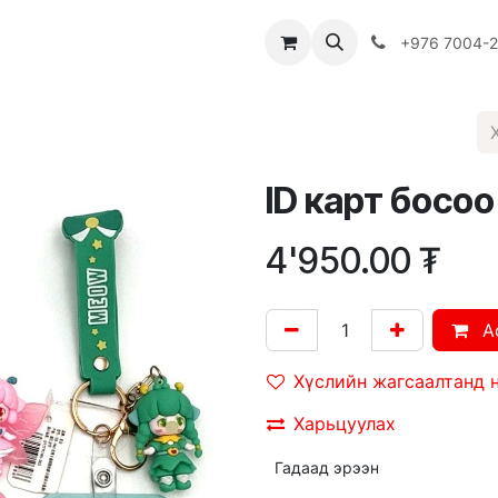
Багш
Багцууд
Хямдрал
♻️ Эко шогол
+976 7004-
ID карт босоо
4'950.00
₮
A
Хүслийн жагсаалтанд 
Харьцуулах
Гадаад эрээн