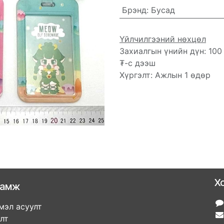
Брэнд
:
Бусад
Үйлчилгээний нөхцөл
Захиалгын үнийн дүн: 100
₮-с дээш
Хүргэлт: Ажлын 1 өдөр
Х
ламж
мэл асуулт
улт