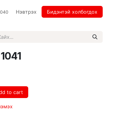
Нэвтрэх
Бидэнтэй холбогдох
2040
 1041
dd to cart
нэмэх