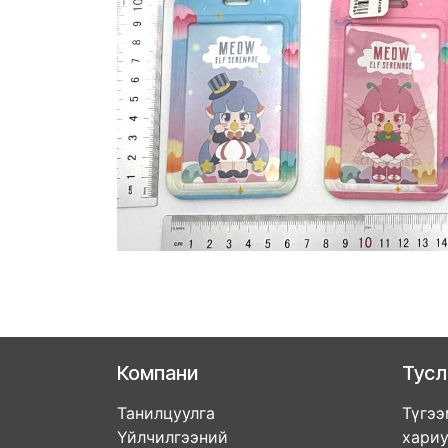
Компани
Тус
Танилцуулга
Түгээ
Үйлчилгээний
хари