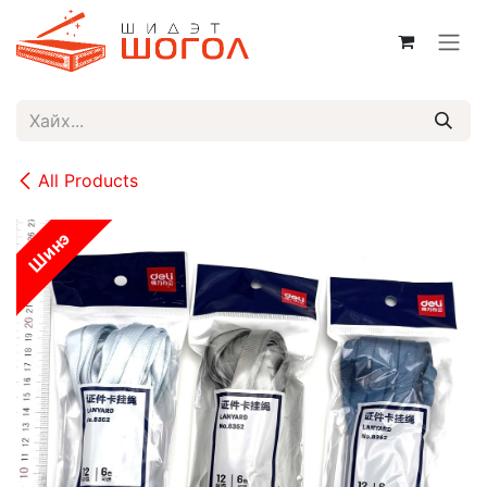
Skip to Content
All Products
Шинэ