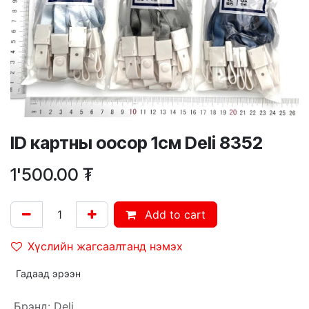
ID картны оосор 1см Deli 8352
1'500.00
₮
Add to cart
Хүслийн жагсаалтанд нэмэх
Гадаад эрээн
Брэнд
:
Deli