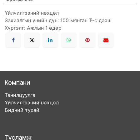
Үйлчилгээний нөхцөл
Захиалгын үнийн дүн: 100 мянган ₮-с дээш
Хүргэлт: Ажлын 1 өдөр
Компани
Танилцуулга
Үйлчилгээний нөхцөл
Бидний тухай
Тусламж