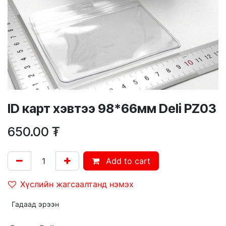
ID карт хэвтээ 98*66мм Deli PZ03
650.00
₮
Add to cart
Хүслийн жагсаалтанд нэмэх
Гадаад эрээн