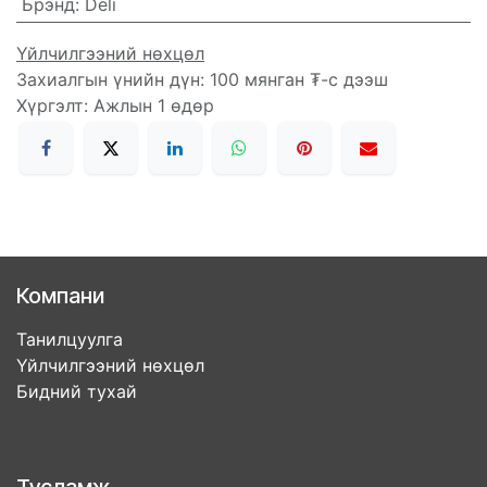
Брэнд
:
Deli
Үйлчилгээний нөхцөл
Захиалгын үнийн дүн: 100 мянган ₮-с дээш
Хүргэлт: Ажлын 1 өдөр
Компани
Танилцуулга
Үйлчилгээний нөхцөл
Бидний тухай
Тусламж