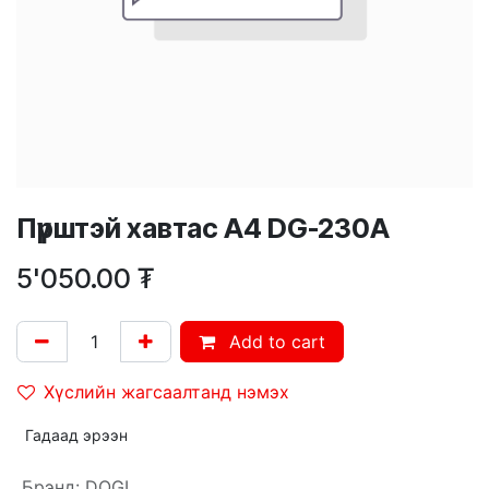
Пүрштэй хавтас А4 DG-230A
5'050.00
₮
Add to cart
Хүслийн жагсаалтанд нэмэх
Гадаад эрээн
Брэнд
:
DOGI