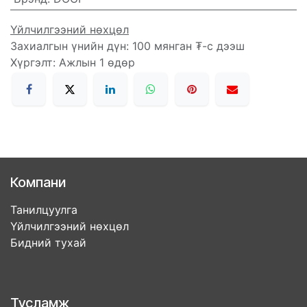
Үйлчилгээний нөхцөл
Захиалгын үнийн дүн: 100 мянган ₮-с дээш
Хүргэлт: Ажлын 1 өдөр
Компани
Танилцуулга
Үйлчилгээний нөхцөл
Бидний тухай
Тусламж