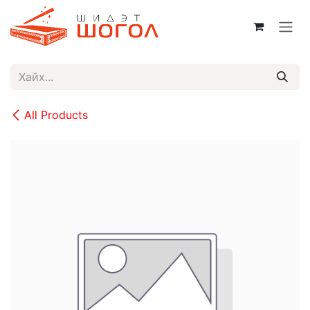
Skip to Content
All Products