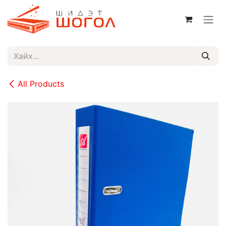
Skip to Content
All Products