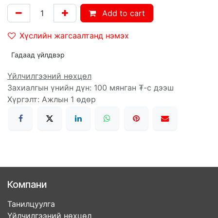
Add to cart
Хүслийн жагсаалтанд нэмэх
Гадаад үйлдвэр
Үйлчилгээний нөхцөл
Захиалгын үнийн дүн: 100 мянган ₮-с дээш
Хүргэлт: Ажлын 1 өдөр
Компани
Танилцуулга
Үйлчилгээний нөхцөл