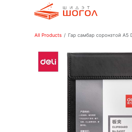
Skip to Content
Дэлгүүр
All Products
Гар самбар соронзтой А5 D