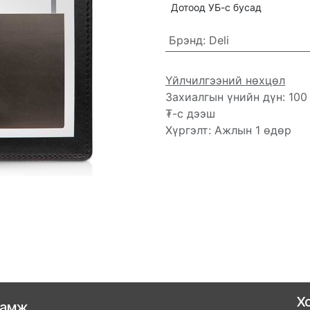
Дотоод УБ-с бусад
Брэнд
:
Deli
Үйлчилгээний нөхцөл
Захиалгын үнийн дүн: 100
₮-с дээш
Хүргэлт: Ажлын 1 өдөр
Х
ламж