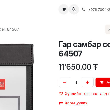
Багш
Багцууд
Хямдрал
♻️ Эко шогол
+976 7004-
eli 64507
Гар самбар со
64507
11'650.00
₮
A
Хүслийн жагсаалтанд 
Харьцуулах