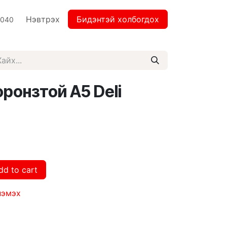
Нэвтрэх
Бидэнтэй холбогдох
2040
ронзтой А5 Deli
dd to cart
нэмэх