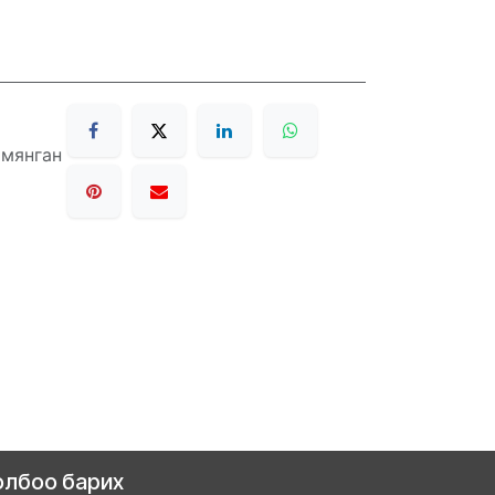
 мянган
олбоо барих