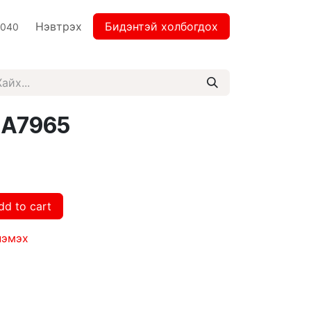
Нэвтрэх
Бидэнтэй холбогдох
2040
x A7965
dd to cart
нэмэх