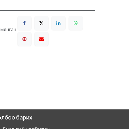
 мянган
олбоо барих