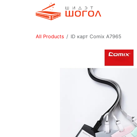
Skip to Content
Дэлгүүр
All Products
ID карт Comix A7965