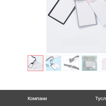
Компани
Тус