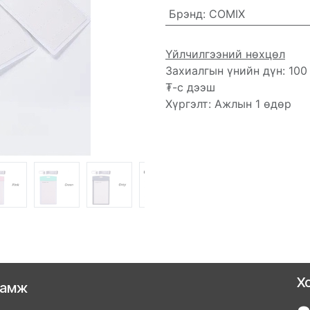
Брэнд
:
COMIX
Үйлчилгээний нөхцөл
Захиалгын үнийн дүн: 100
₮-с дээш
Хүргэлт: Ажлын 1 өдөр
Х
ламж