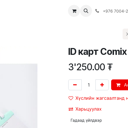
Багш
Багцууд
Хямдрал
♻️ Эко шогол
+976 7004-
ID карт Comi
3'250.00
₮
A
Хүслийн жагсаалтанд 
Харьцуулах
Гадаад үйлдвэр