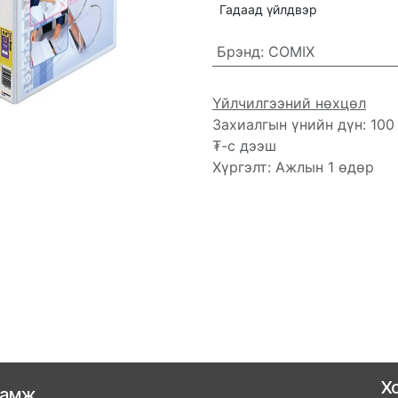
Гадаад үйлдвэр
Брэнд
:
COMIX
Үйлчилгээний нөхцөл
Захиалгын үнийн дүн: 100
₮-с дээш
Хүргэлт: Ажлын 1 өдөр
Х
ламж