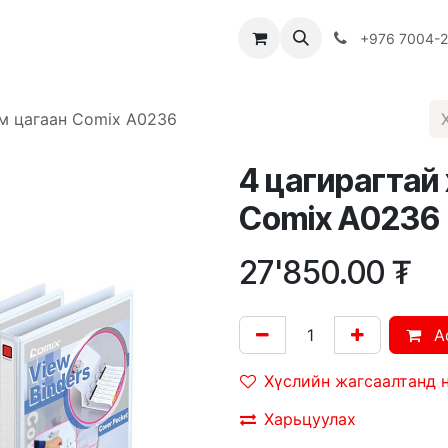
Багш
Багцууд
Хямдрал
♻️ Эко шогол
+976 7004-
см цагаан Comix A0236
4 цагирагтай
Comix A0236
27'850.00
₮
A
Хүслийн жагсаалтанд 
Харьцуулах