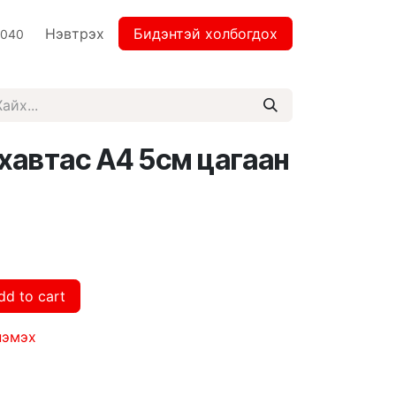
Нэвтрэх
Бидэнтэй холбогдох
2040
 хавтас А4 5см цагаан
dd to cart
нэмэх