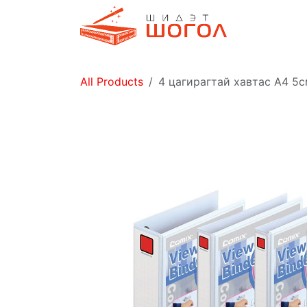
Skip to Content
Дэлгүүр
All Products
4 цагирагтай хавтас А4 5