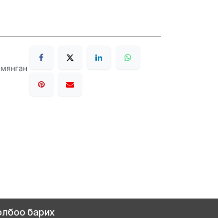
 мянган
олбоо барих