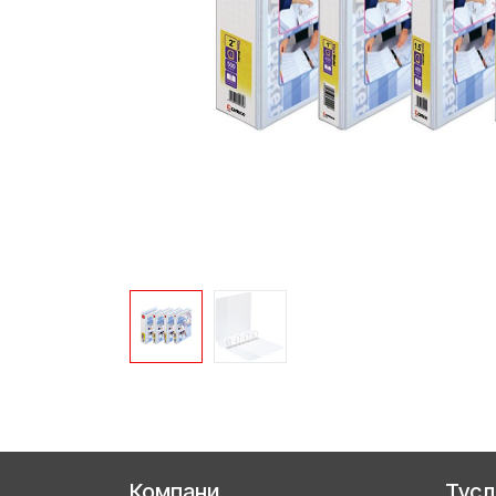
Компани
Тус