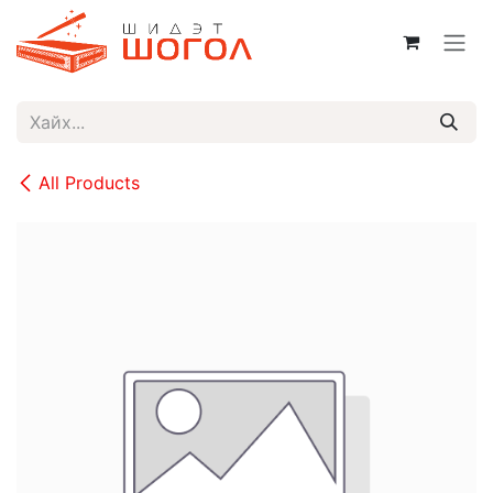
Skip to Content
All Products