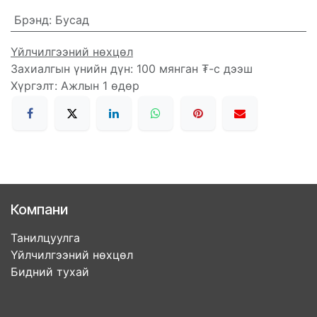
Брэнд
:
Бусад
Үйлчилгээний нөхцөл
Захиалгын үнийн дүн: 100 мянган ₮-с дээш
Хүргэлт: Ажлын 1 өдөр
Компани
Танилцуулга
Үйлчилгээний нөхцөл
Бидний тухай