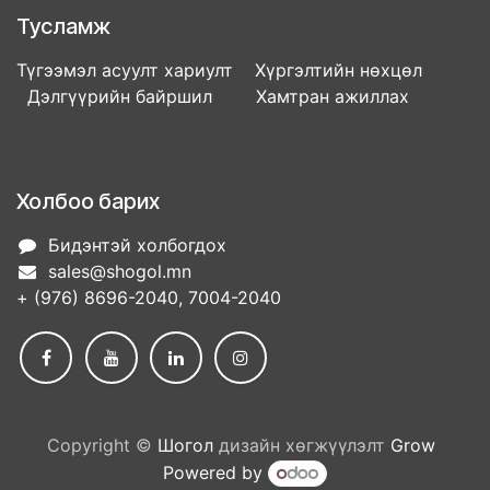
Тусламж
Түгээмэл асуулт хариулт Хүргэлтийн нөхцөл
Дэлгүүрийн байршил Хамтран ажиллах
Холбоо барих
Бидэнтэй холбогдох
sales@shogol.mn
+ (976) 8696-2040, 7004-2040
Copyright ©
Шогол
дизайн хөгжүүлэлт
Grow
Powered by