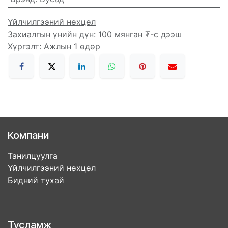
Үйлчилгээний нөхцөл
Захиалгын үнийн дүн: 100 мянган ₮-с дээш
Хүргэлт: Ажлын 1 өдөр
Компани
Танилцуулга
Үйлчилгээний нөхцөл
Бидний тухай
Тусламж