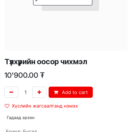
Түлхүүрийн оосор чихмэл
10'900.00
₮
Add to cart
Хүслийн жагсаалтанд нэмэх
Гадаад эрээн
Брэнд
:
Бусад