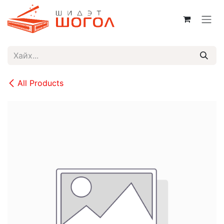
Skip to Content
All Products