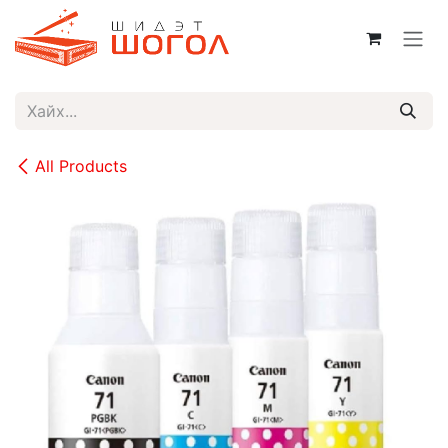
Skip to Content
All Products