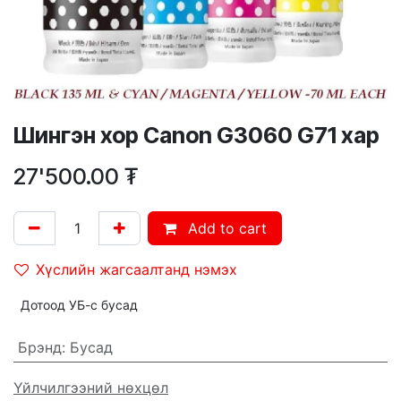
Шингэн хор Canon G3060 G71 хар
27'500.00
₮
Add to cart
Хүслийн жагсаалтанд нэмэх
Дотоод УБ-с бусад
Брэнд
:
Бусад
Үйлчилгээний нөхцөл