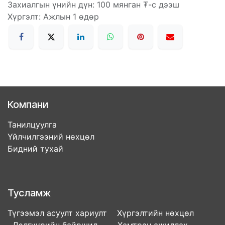
Захиалгын үнийн дүн: 100 мянган ₮-с дээш
Хүргэлт: Ажлын 1 өдөр
Компани
Танилцуулга
Үйлчилгээний нөхцөл
Бидний тухай
Тусламж
Түгээмэл асуулт хариулт Хүргэлтийн нөхцөл
Дэлгүүрийн байршил Хамтран ажиллах