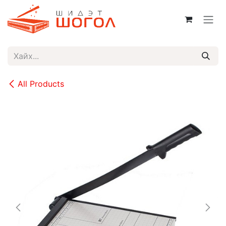
Skip to Content
All Products