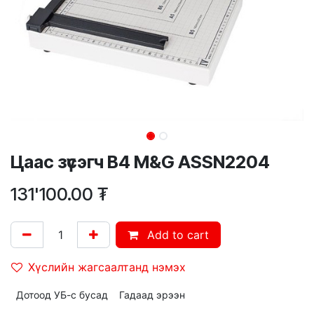
Цаас зүсэгч B4 M&G ASSN2204
131'100.00
₮
Add to cart
Хүслийн жагсаалтанд нэмэх
Дотоод УБ-с бусад
Гадаад эрээн