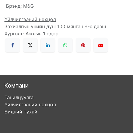
Брэнд
:
M&G
Үйлчилгээний нөхцөл
Захиалгын үнийн дүн: 100 мянган ₮-с дээш
Хүргэлт: Ажлын 1 өдөр
Компани
Танилцуулга
Үйлчилгээний нөхцөл
Бидний тухай