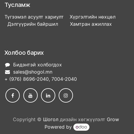
Тусламж
Түгээмэл асуулт хариулт Хүргэлтийн нөхцөл
Дэлгүүрийн байршил Хамтран ажиллах
Холбоо барих
Бидэнтэй холбогдох
sales@shogol.mn
+ (976) 8696-2040, 7004-2040
Copyright ©
Шогол
дизайн хөгжүүлэлт
Grow
Powered by