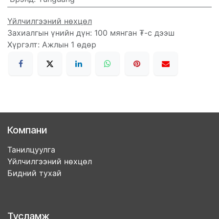
Үйлчилгээний нөхцөл
Захиалгын үнийн дүн: 100 мянган ₮-с дээш
Хүргэлт: Ажлын 1 өдөр
Компани
Танилцуулга
Үйлчилгээний нөхцөл
Бидний тухай
Тусламж