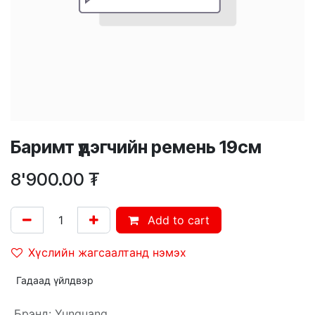
Баримт үдэгчийн ремень 19см
8'900.00
₮
Add to cart
Хүслийн жагсаалтанд нэмэх
Гадаад үйлдвэр
Брэнд
:
Yunguang