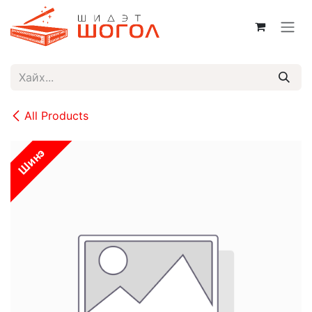
Skip to Content
All Products
Шинэ