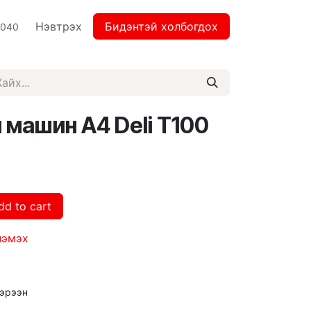
Нэвтрэх
Бидэнтэй холбогдох
2040
машин А4 Deli T100
dd to cart
нэмэх
 эрээн