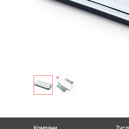
Компани
Тус