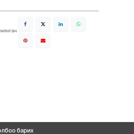
 мянган
олбоо барих