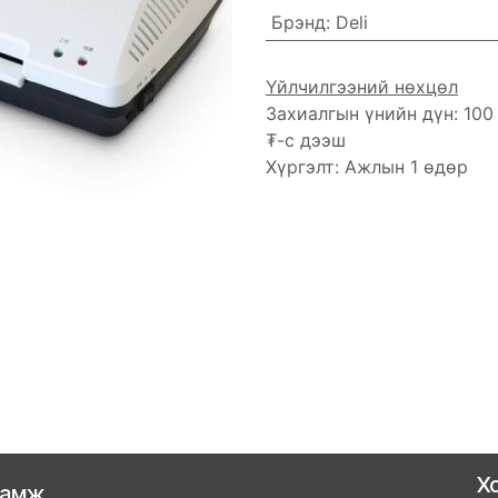
Брэнд
:
Deli
Үйлчилгээний нөхцөл
Захиалгын үнийн дүн: 100
₮-с дээш
Хүргэлт: Ажлын 1 өдөр
Х
ламж