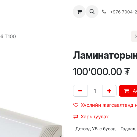
Багш
Багцууд
Хямдрал
♻️ Эко шогол
+976 7004-
i T100
Ламинаторын 
100'000.00
₮
A
Хүслийн жагсаалтанд 
Харьцуулах
Дотоод УБ-с бусад
Гадаад