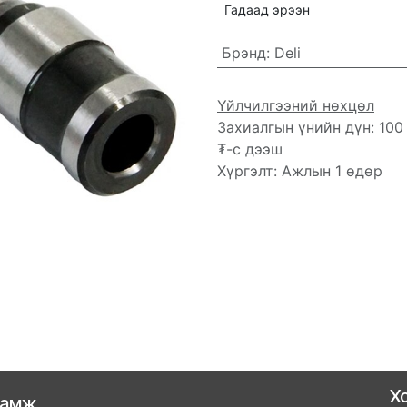
Гадаад эрээн
Брэнд
:
Deli
Үйлчилгээний нөхцөл
Захиалгын үнийн дүн: 100
₮-с дээш
Хүргэлт: Ажлын 1 өдөр
Х
ламж