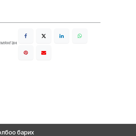
 мянган
олбоо барих