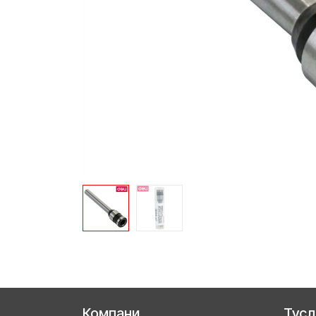
Компани
Тус