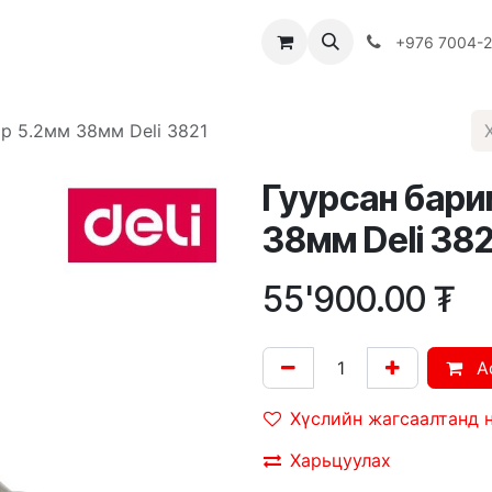
Багш
Багцууд
Хямдрал
♻️ Эко шогол
+976 7004-
р 5.2мм 38мм Deli 3821
Гуурсан барим
38мм Deli 382
55'900.00
₮
A
Хүслийн жагсаалтанд 
Харьцуулах