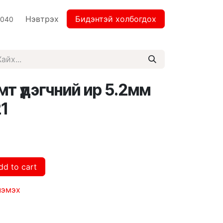
Нэвтрэх
Бидэнтэй холбогдох
2040
т үдэгчний ир 5.2мм
1
dd to cart
нэмэх