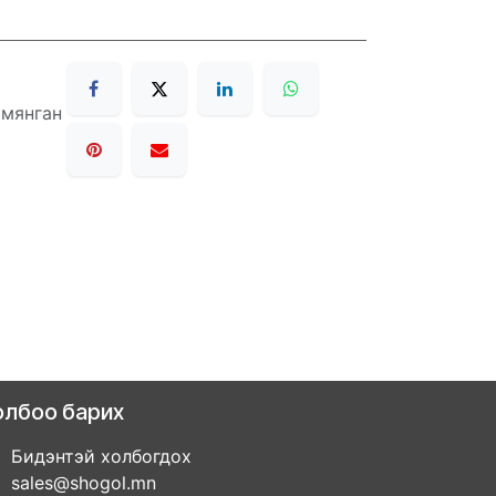
 мянган
олбоо барих
Бидэнтэй холбогдох
sales@shogol.mn