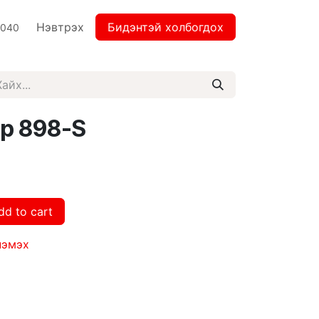
Нэвтрэх
Бидэнтэй холбогдох
2040
сор 898-S
dd to cart
нэмэх