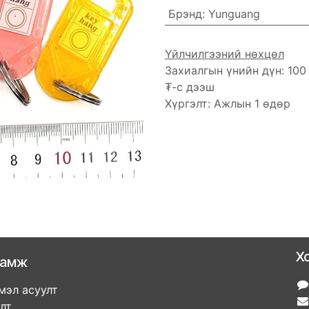
Брэнд
:
Yunguang
Үйлчилгээний нөхцөл
Захиалгын үнийн дүн: 100
₮-с дээш
Хүргэлт: Ажлын 1 өдөр
Х
ламж
мэл асуулт
улт