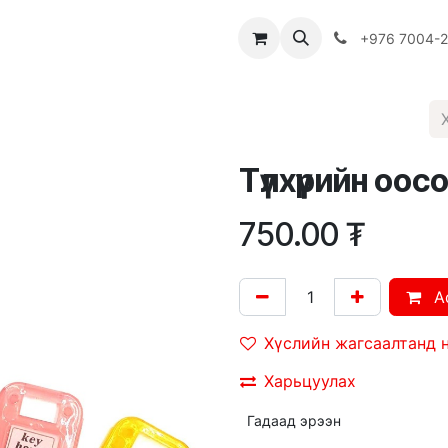
Багш
Багцууд
Хямдрал
♻️ Эко шогол
+976 7004-
Түлхүүрийн оо
750.00
₮
A
Хүслийн жагсаалтанд 
Харьцуулах
Гадаад эрээн