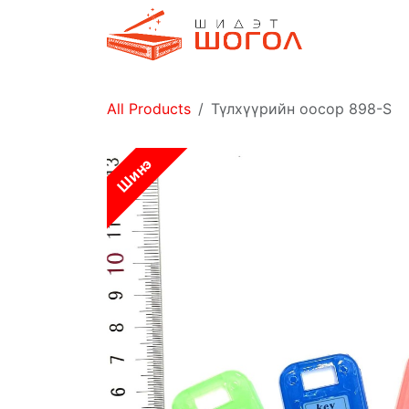
Skip to Content
Дэлгүүр
All Products
Түлхүүрийн оосор 898-S
Шинэ