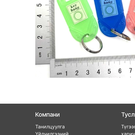
Компани
Тус
Танилцуулга
Түгээ
Үйлчилгээний
хари