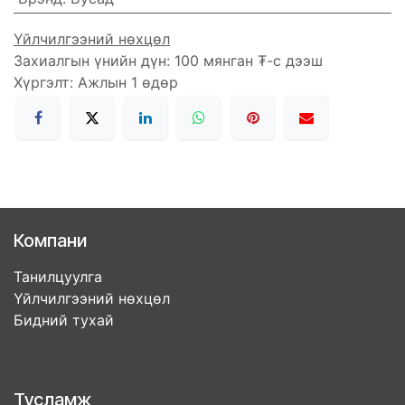
Үйлчилгээний нөхцөл
Захиалгын үнийн дүн: 100 мянган ₮-с дээш
Хүргэлт: Ажлын 1 өдөр
Компани
Танилцуулга
Үйлчилгээний нөхцөл
Бидний тухай
Тусламж