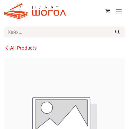
Skip to Content
All Products