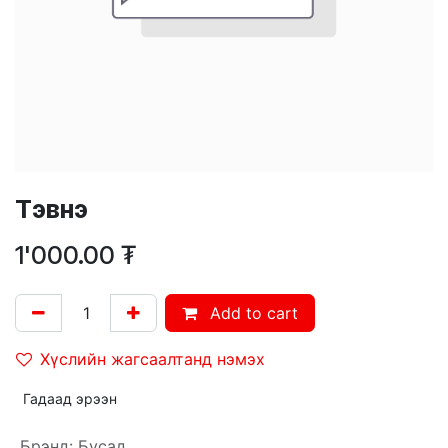
Тэвнэ
1'000.00
₮
Add to cart
Хүслийн жагсаалтанд нэмэх
Гадаад эрээн
Брэнд
:
Бусад