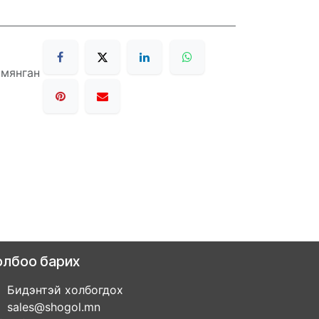
 мянган
олбоо барих
Бидэнтэй холбогдох
sales@shogol.mn