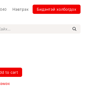
Нэвтрэх
Бидэнтэй холбогдох
2040
dd to cart
нэмэх