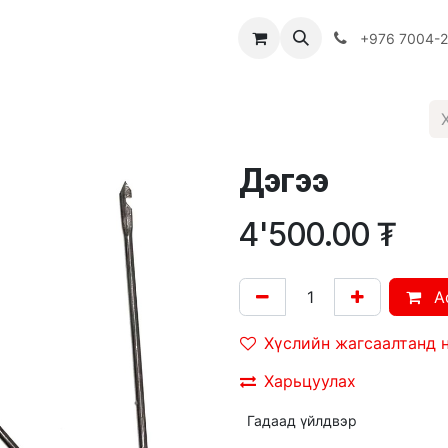
Багш
Багцууд
Хямдрал
♻️ Эко шогол
+976 7004-
Дэгээ
4'500.00
₮
A
Хүслийн жагсаалтанд 
Харьцуулах
Гадаад үйлдвэр