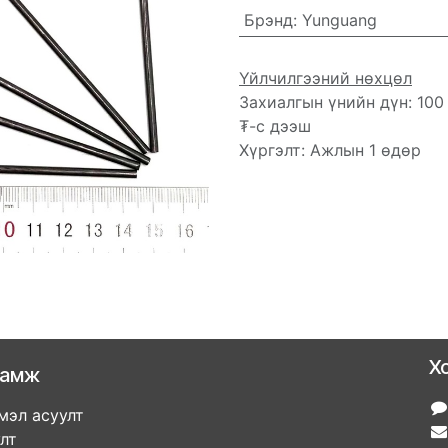
Брэнд
:
Yunguang
Үйлчилгээний нөхцөл
Захиалгын үнийн дүн: 100
₮-с дээш
Хүргэлт: Ажлын 1 өдөр
Х
ламж
мэл асуулт
улт