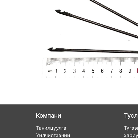
Компани
Тус
Танилцуулга
Түгээ
Үйлчилгээний
хари