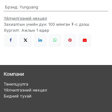
Брэнд
:
Yunguang
Үйлчилгээний нөхцөл
Захиалгын үнийн дүн: 100 мянган ₮-с дээш
Хүргэлт: Ажлын 1 өдөр
Компани
Танилцуулга
Үйлчилгээний нөхцөл
Бидний тухай