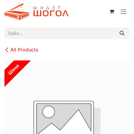
Skip to Content
All Products
Шинэ