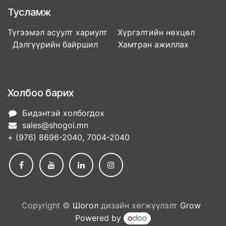
Тусламж
Түгээмэл асуулт хариулт Хүргэлтийн нөхцөл
Дэлгүүрийн байршил Хамтран ажиллах
Холбоо барих
Бидэнтэй холбогдох
sales@shogol.mn
+ (976) 8696-2040, 7004-2040
Copyright ©
Шогол
дизайн хөгжүүлэлт
Grow
Powered by