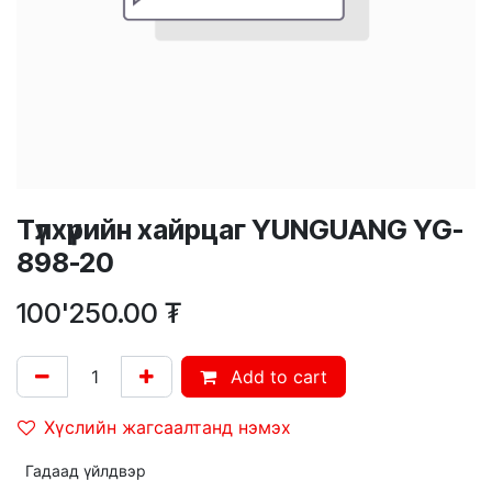
Түлхүүрийн хайрцаг YUNGUANG YG-
898-20
100'250.00
₮
Add to cart
Хүслийн жагсаалтанд нэмэх
Гадаад үйлдвэр