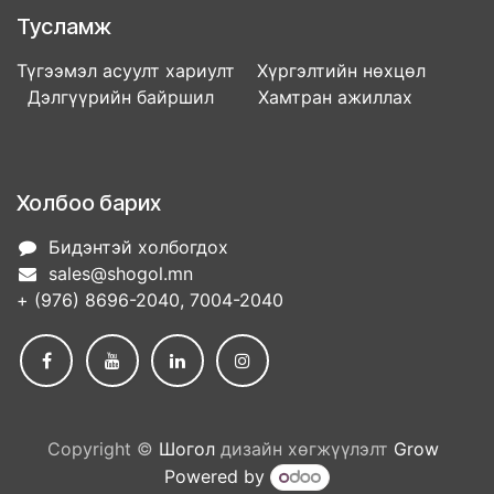
Тусламж
Түгээмэл асуулт хариулт Хүргэлтийн нөхцөл
Дэлгүүрийн байршил Хамтран ажиллах
Холбоо барих
Бидэнтэй холбогдох
sales@shogol.mn
+ (976) 8696-2040, 7004-2040
Copyright ©
Шогол
дизайн хөгжүүлэлт
Grow
Powered by