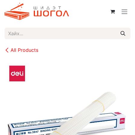
Skip to Content
All Products