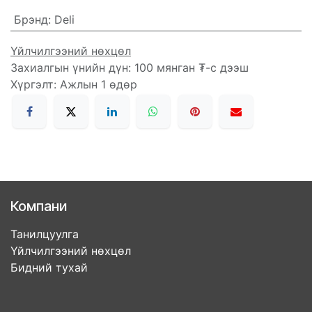
Брэнд
:
Deli
Үйлчилгээний нөхцөл
Захиалгын үнийн дүн: 100 мянган ₮-с дээш
Хүргэлт: Ажлын 1 өдөр
Компани
Танилцуулга
Үйлчилгээний нөхцөл
Бидний тухай