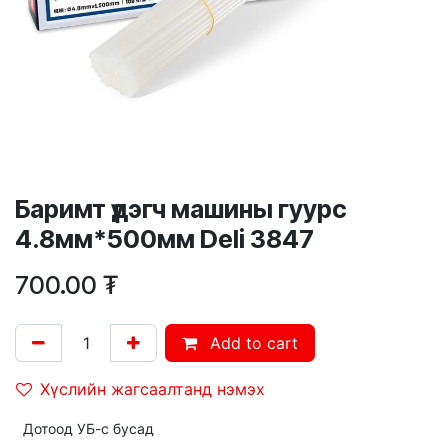
Баримт үдэгч машины гуурс
4.8мм*500мм Deli 3847
700.00
₮
Add to cart
Хүслийн жагсаалтанд нэмэх
Дотоод УБ-с бусад