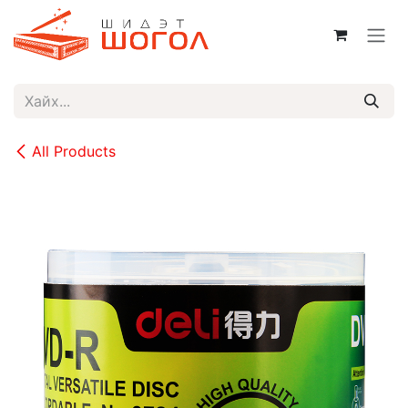
Skip to Content
All Products