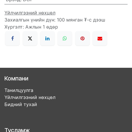
Үйлчилгээний нөхцөл
Захиалгын үнийн дүн: 100 мянган ₮-с дээш
Хүргэлт: Ажлын 1 өдөр
Компани
Танилцуулга
Үйлчилгээний нөхцөл
Бидний тухай
Тусламж