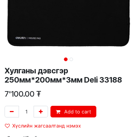
Хулганы дэвсгэр
250мм*200мм*3мм Deli 33188
7'100.00
₮
Add to cart
Хүслийн жагсаалтанд нэмэх