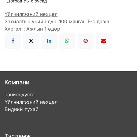
Дотоод УБ-с бусад
Үйлчилгээний нөхцөл
Захиалгын үнийн дүн: 100 мянган ₮-с дээш
Хүргэлт: Ажлын 1 өдөр
Компани
Танилцуулга
Үйлчилгээний нөхцөл
Бидний тухай
Тусламж