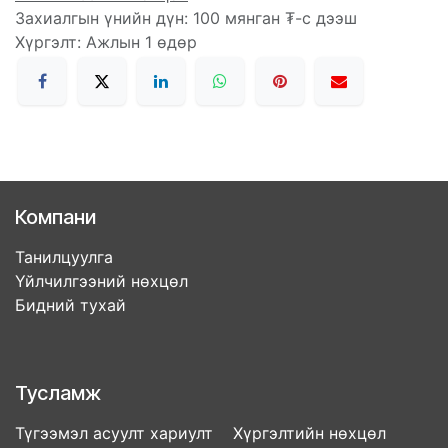
Захиалгын үнийн дүн: 100 мянган ₮-с дээш
Хүргэлт: Ажлын 1 өдөр
Компани
Танилцуулга
Үйлчилгээний нөхцөл
Бидний тухай
Тусламж
Түгээмэл асуулт хариулт Хүргэлтийн нөхцөл