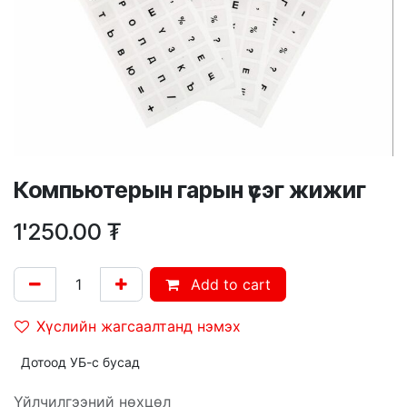
Компьютерын гарын үсэг жижиг
1'250.00
₮
Add to cart
Хүслийн жагсаалтанд нэмэх
Дотоод УБ-с бусад
Үйлчилгээний нөхцөл