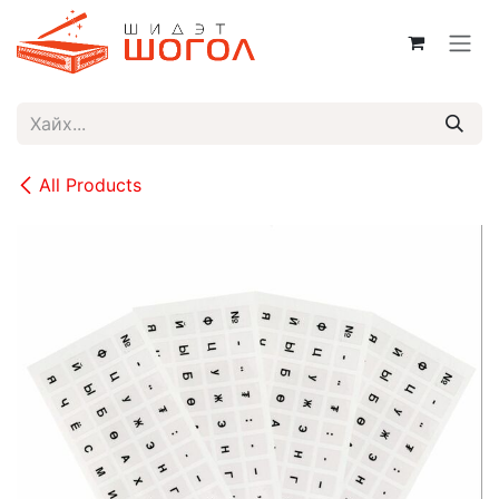
Skip to Content
All Products