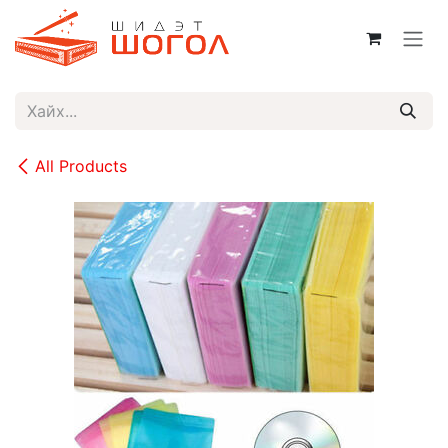
Skip to Content
All Products