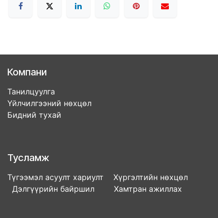
Компани
Танилцуулга
Үйлчилгээний нөхцөл
Бидний тухай
Тусламж
Түгээмэл асуулт хариулт Хүргэлтийн нөхцөл
Дэлгүүрийн байршил Хамтран ажиллах