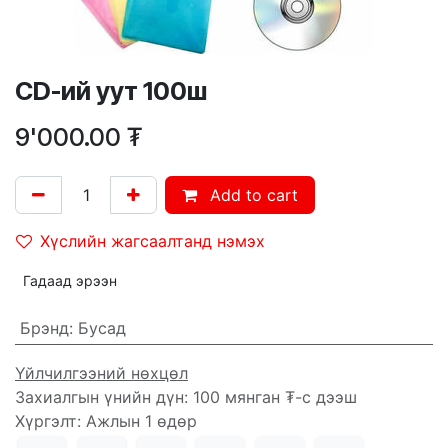
CD-ий уут 100ш
9'000.00
₮
Add to cart
Хүслийн жагсаалтанд нэмэх
Гадаад эрээн
Брэнд
:
Бусад
Үйлчилгээний нөхцөл
Захиалгын үнийн дүн: 100 мянган ₮-с дээш
Хүргэлт: Ажлын 1 өдөр